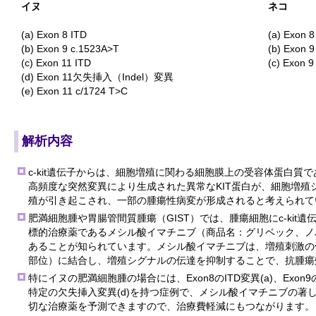
イヌ
ネコ
(a) Exon 8 ITD
(a) Exon 8
(b) Exon 9 c.1523A>T
(b) Exon 
(c) Exon 11 ITD
(c) Exon 
(d) Exon 11欠失挿入（Indel）変異
(e) Exon 11 c/1724 T>C
解析内容
c-kit遺伝子からは、細胞増殖に関わる細胞膜上の受容体蛋白質であ
高頻度な突然変異により生成された異常なKIT蛋白が、細胞増殖
殖が引き起こされ、一部の腫瘍性病変が形成されると考えられて
肥満細胞腫や胃腸管間質腫瘍（GIST）では、腫瘍細胞にc-kit
標的治療薬であるメシル酸イマチニブ（商品名：グリベック、ノ
あることが知られています。メシル酸イマチニブは、増殖刺激の
部位）に結合し、増殖シグナルの伝達を抑制することで、抗腫瘍
特にイヌの肥満細胞腫の場合には、Exon8のITD変異(a)、Exon9の特
特定の欠失挿入変異(d)を持つ症例で、メシル酸イマチニブの著
切な治療薬を予測できますので、治療費軽減にもつながります。