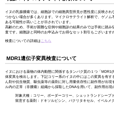
イヌの乳腺腫瘍では、細胞診での細胞異型所見が悪性度に反映され
つかない場合が多くあります。マイクロサテライト解析で、ゲノム
ある可能性が高いことが示されています。
高齢のため、手術が困難な症例や細胞診の結果のみでは手術に踏み
査です。細胞診と同時のお申込みでお得なセット割引もございます
検査についての詳細は
こちら
MDR1遺伝子変異検査について
イヌにおける薬物の体内動態に関係するタンパク質の１つ「MDR1(
体変異を検出します。下記コリー系のイヌの中にはこの変異を有す
ん剤や抗生物質、駆虫薬等の薬剤に対し用量依存性に副作用が出現
ル内の正常（非腫瘍）組織から採取したDNAを用いて、副作用出現
対象犬種：コリー、ボーダーコリー、シェットランドシープ
留意する薬剤：ドキソルビシン、パクリタキセル、イベルメ