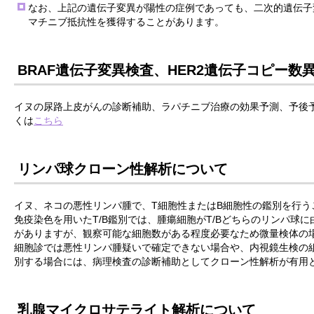
なお、上記の遺伝子変異が陽性の症例であっても、二次的遺伝子
マチニブ抵抗性を獲得することがあります。
BRAF遺伝子変異検査、HER2遺伝子コピー数
イヌの尿路上皮がんの診断補助、ラパチニブ治療の効果予測、予後
くは
こちら
リンパ球クローン性解析について
イヌ、ネコの悪性リンパ腫で、T細胞性またはB細胞性の鑑別を行う
免疫染色を用いたT/B鑑別では、腫瘍細胞がT/Bどちらのリンパ球
がありますが、観察可能な細胞数がある程度必要なため微量検体の
細胞診では悪性リンパ腫疑いで確定できない場合や、内視鏡生検の組
別する場合には、病理検査の診断補助としてクローン性解析が有用
乳腺マイクロサテライト解析について