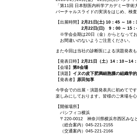
「第11回 日本獣医内科学アカデミー学
バーチャルスライドの実演をはじめ、検査
【出展時間】
2月21日(土) 10：45 ～ 18：
2月22日(日) 9：00 ～ 15：
※学会会期は20日（金）からとなってお
お間違いのないようご注意ください。
また今回は当社の診断医による演題発表も
【発表日時】
2月21日（土）14：10～14：
【会場】
第8会場
【演題】
イヌの皮下肥満細胞腫の組織学的グ
【発表者】
原田知享
今学会での出展・演題発表共に初めてです
楽しみにしております。皆様のご来場を心
【開催場所】
パシフィコ横浜
〒220-0012 神奈川県横浜市西区みなと
（総合案内）045-221-2155
（交通案内）045-221-2166