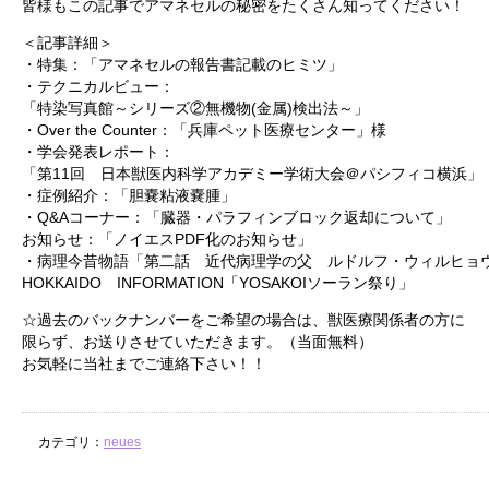
皆様もこの記事でアマネセルの秘密をたくさん知ってください！
＜記事詳細＞ PDFはこ
・特集：「アマネセルの報告書記載のヒミツ」
・テクニカルビュー：
「特染写真館～シリーズ②無機物(金属)検出法～」
・Over the Counter：「兵庫ペット医療センター」様
・学会発表レポート：
「第11回 日本獣医内科学アカデミー学術大会＠パシフィコ横浜」
・症例紹介：「胆嚢粘液嚢腫」
・Q&Aコーナー：「臓器・パラフィンブロック返却について」
お知らせ：「ノイエスPDF化のお知らせ」
・病理今昔物語「第二話 近代病理学の父 ルドルフ・ウィルヒョ
HOKKAIDO INFORMATION「YOSAKOIソーラン祭り」
☆過去のバックナンバーをご希望の場合は、獣医療関係者の方に
限らず、お送りさせていただきます。（当面無料）
お気軽に当社までご連絡下さい！！
カテゴリ：
neues