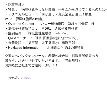
＜記事詳細＞
・特集：「病理検査をしない理由 ―そこから見えてくるものとは
・テクニカルビュー：「何が違う？免疫染色と遺伝子検査
Vol.2 肥満細胞腫c-kit編」
・Over the Counter：「ハロー動物病院 新鎌ヶ谷分院」様
・遺伝子検査新項目：「MDR1 遺伝子変異検査」
・症例紹介：「猫伝染性腹膜炎 ～FIP～」
・Q＆Aコーナー：「割引回数券の購入について」
・今昔物語：「第三話 人工発癌と山極勝三郎」
・Hokkaido Information：「北海道ならではの鍋特集」
☆過去のバックナンバーをご希望の場合は、獣医療関係者の方に
限らず、お送りさせていただきます。（当面無料）
お気軽に当社までご連絡下さい！！
カテゴリ：
neues