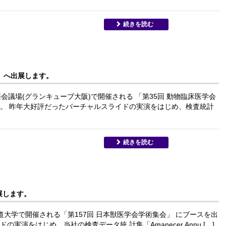
続きを読む
」へ出展します。
大阪国際会議場(グランキューブ大阪)で開催される 「第35回 動物臨床医学会
。 昨年大好評だったバーチャルスライドの実演をはじめ、検査統計
続きを読む
展します。
海道大学で開催される「第157回 日本獣医学会学術集会」 にブースを出
演をはじめ、当社の検査データ統 計集「Amanecer Annu […]